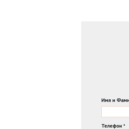
Имя и Фам
Телефон
*