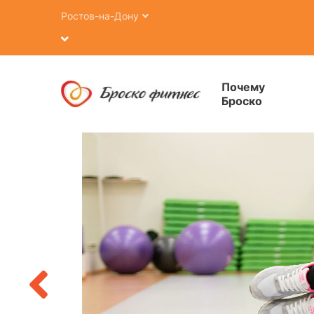
Ростов-на-Дону
Почему
Броско