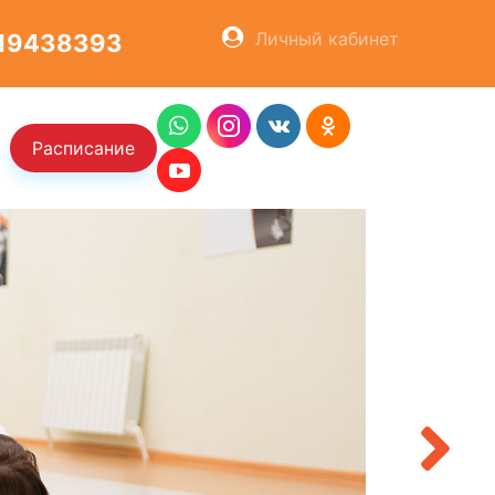
Личный кабинет
19438393
Расписание