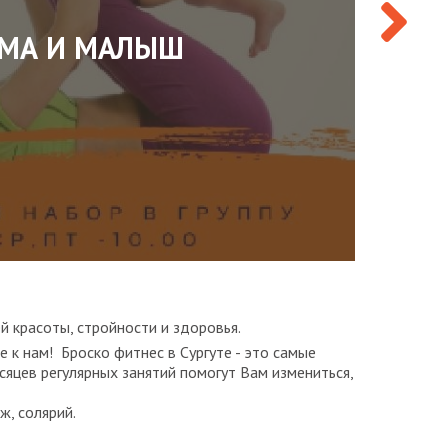
МА И МАЛЫШ
й красоты, стройности и здоровья.
е к нам! Броско фитнес в Сургуте - это самые
яцев регулярных занятий помогут Вам измениться,
ж, солярий.