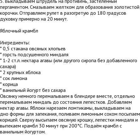
5. Выкладываем штрудель на противень, застеленный
пергаментом. Смазываем желтком для образования золотистой
корочки. Отправляем рулет в разогретую до 180 градусов
духовку примерно на 20 минут.
Яблочный крамбл
Ингредиенты:
* 0,5 стакана овсяных хлопьев
* горсть подсушенного миндаля
* 1-2 ст.л. нектара агавы (или другого сиропа без добавленного
сахара)
* 2 крупных яблока
* сок лимона
* корица
* ванильный йогурт без сахара
Овсянку немного перемалываем в блендере вместе, отдельно
перемалываем миндаль до состояния лепестков. Добавляем
нектар агавы. Яблоки нарезаем ломтикамы, выкладываем на
дно формы для запекания, поливаем лимонным соком посыпаем
корицей. Сверху высыпаем овсяную крошку, лепестки миндаля и
выпекаем крамбл 30 минут при 200°C. Подаём крамбл с
ванильным йогуртом.